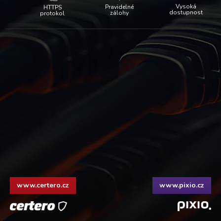
Vysoká
Pravidelné
HTTPS
dostupnost
zálohy
protokol
www.certero.cz
www.pixio.cz